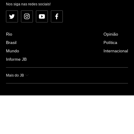
Nos siga nas redes sociais!
Twitter
Instagram
YouTube
Facebook
Rio
Opinião
Brasil
Política
Mundo
Internacional
Informe JB
Mais do JB
Esportes
Saúde
Ciência e Tecnologia
Caderno B
Colunistas
Economia