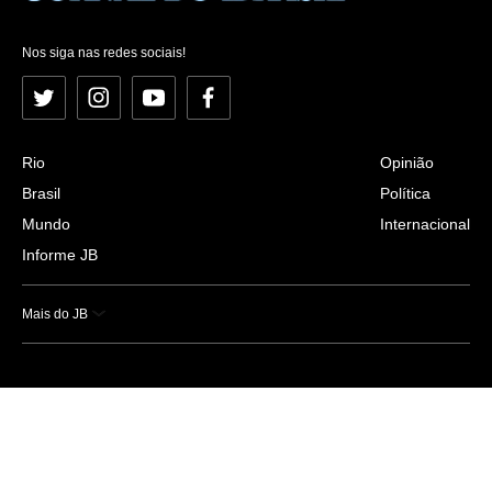
Nos siga nas redes sociais!
Twitter
Instagram
YouTube
Facebook
Rio
Opinião
Brasil
Política
Mundo
Internacional
Informe JB
Mais do JB
Esportes
Saúde
Ciência e Tecnologia
Caderno B
Colunistas