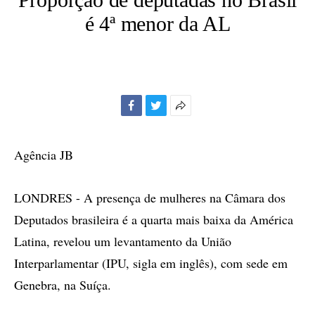
é 4ª menor da AL
Facebook
Twitter
Mais
opções
de
Agência JB
compartilhamento
LONDRES - A presença de mulheres na Câmara dos
Deputados brasileira é a quarta mais baixa da América
Latina, revelou um levantamento da União
Interparlamentar (IPU, sigla em inglês), com sede em
Genebra, na Suíça.