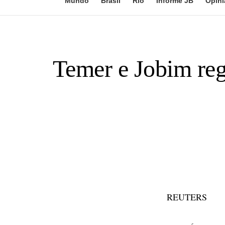
Mundo
Brasil
Rio
Informe JB
Opini
Temer e Jobim reg
REUTERS