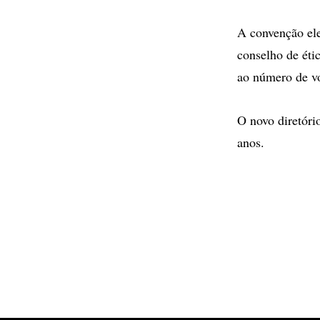
A convenção ele
conselho de éti
ao número de vo
O novo diretóri
anos.