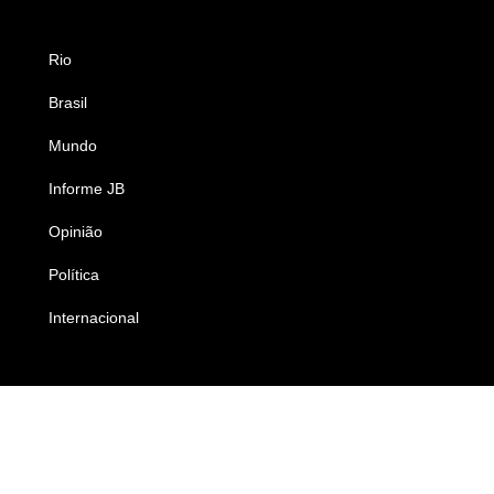
Rio
Esportes
Brasil
Saúde
Mundo
Ciência e Tecnologia
Informe JB
Caderno B
Opinião
Colunistas
Política
Economia
Internacional
Empresas e Negócios