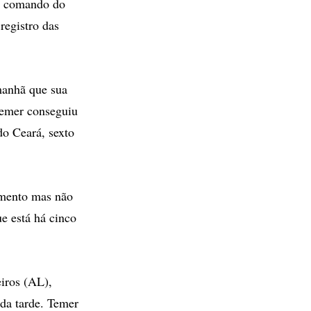
o comando do
registro das
manhã que sua
Temer conseguiu
do Ceará, sexto
dimento mas não
e está há cinco
iros (AL),
da tarde. Temer