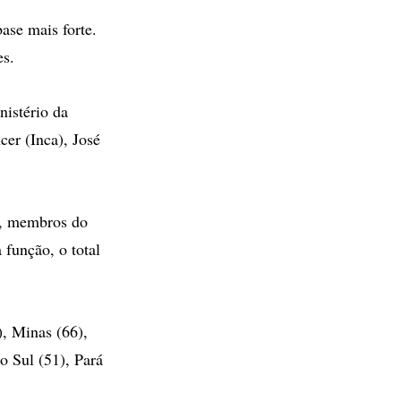
ase mais forte.
es.
nistério da
cer (Inca), José
s, membros do
 função, o total
), Minas (66),
o Sul (51), Pará