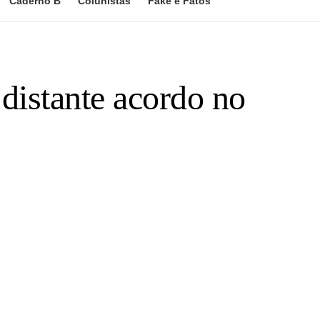
Caderno B
Colunistas
Fake e Fatos
distante acordo no