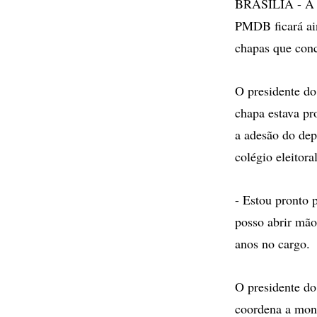
BRASÍLIA - A p
PMDB ficará aind
chapas que conc
O presidente do
chapa estava pr
a adesão do dep
colégio eleitora
- Estou pronto 
posso abrir mão
anos no cargo.
O presidente do
coordena a mont