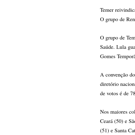
Temer reivindic
O grupo de Rena
O grupo de Teme
Saúde. Lula gua
Gomes Temporão
A convenção do
diretório nacio
de votos é de 7
Nos maiores col
Ceará (50) e Sã
(51) e Santa Cat