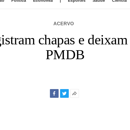
ão
Política
Economia
|
Esportes
Saúde
Ciência
ACERVO
istram chapas e deixam 
PMDB
Facebook
Twitter
Mais
opções
de
compartilhamento