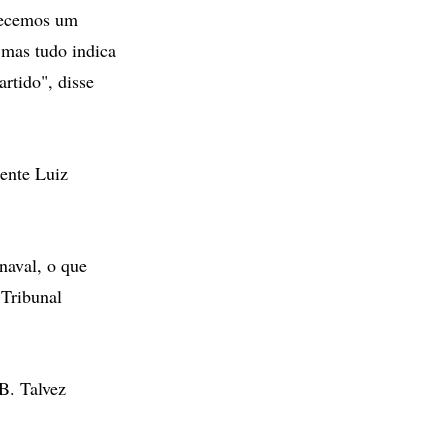
recemos um
 mas tudo indica
rtido", disse
ente Luiz
naval, o que
 Tribunal
DB. Talvez