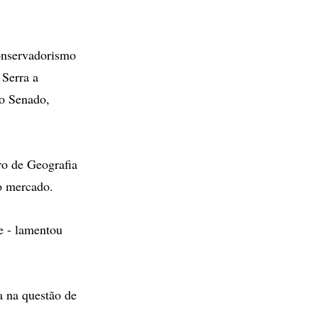
onservadorismo
 Serra a
do Senado,
ro de Geografia
o mercado.
e - lamentou
a na questão de