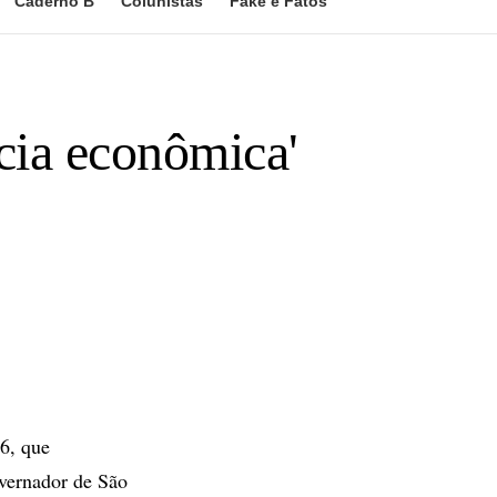
Caderno B
Colunistas
Fake e Fatos
cia econômica'
6, que
overnador de São