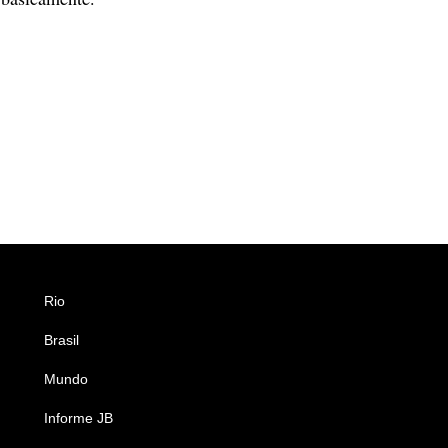
Rio
Esportes
Brasil
Saúde
Mundo
Ciência e Tecnologia
Informe JB
Caderno B