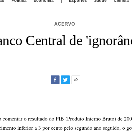
ão
Política
Economia
|
Esportes
Saúde
Ciência
ACERVO
anco Central de 'ignorân
Facebook
Twitter
Mais
opções
de
compartilhamento
comentar o resultado do PIB (Produto Interno Bruto) de 200
cimento inferior a 3 por cento pelo segundo ano seguido, o g