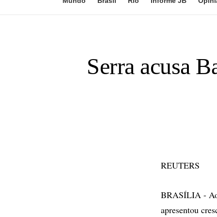
Mundo
Brasil
Rio
Informe JB
Opini
Serra acusa B
REUTERS
BRASÍLIA - Ao 
apresentou cres