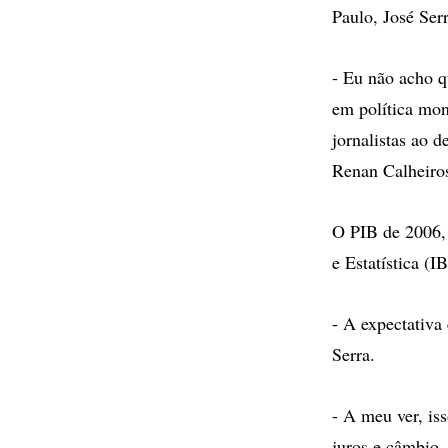
Paulo, José Ser
- Eu não acho 
em política mon
jornalistas ao 
Renan Calheir
O PIB de 2006, 
e Estatística (
- A expectativa
Serra.
- A meu ver, is
juros e câmbio,