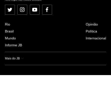
Twitter
Instagram
YouTube
Facebook
Rio
Opinião
Brasil
Política
Mundo
Internacional
Informe JB
Mais do JB
Esportes
Saúde
Ciência e Tecnologia
Caderno B
Colunistas
Economia
Empresas e Negócios