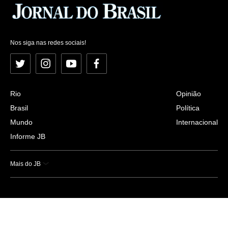
Nos siga nas redes sociais!
Twitter
Instagram
YouTube
Facebook
Rio
Opinião
Brasil
Política
Mundo
Internacional
Informe JB
Mais do JB
Esportes
Saúde
Ciência e Tecnologia
Caderno B