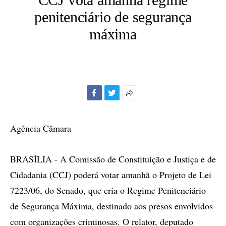
penitenciário de segurança
máxima
Facebook
Twitter
Mais
opções
de
Agência Câmara
compartilhamento
BRASÍLIA - A Comissão de Constituição e Justiça e de
Cidadania (CCJ) poderá votar amanhã o Projeto de Lei
7223/06, do Senado, que cria o Regime Penitenciário
de Segurança Máxima, destinado aos presos envolvidos
com organizações criminosas. O relator, deputado