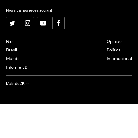
Nos siga nas redes sociais!
Twitter
Instagram
YouTube
Facebook
Rio
Opinião
Brasil
Política
Mundo
Internacional
Informe JB
Mais do JB
Esportes
Saúde
Ciência e Tecnologia
Caderno B
Colunistas
Economia