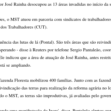
r José Rainha desocupou as 13 áreas invadidas no início da 
es, o MST atuou em parceria com sindicatos de trabalhadores
 dos Trabalhadores (CUT).
ência das lutas de lá (Pontal). São três áreas que são reivind
erando - disse à Reuters por telefone Sergio Pantaleão, coo
le indicou que a área de atuação de José Rainha, antes restri
está se ampliando.
azenda Floresta mobilizou 400 famílias. Junto com as fazend
vindicação das terras para realização da reforma agrária no lo
do o MST, as terras são improdutivas, já avaliadas pelo govern
ando uma manifestação do Incra', disse. Pantaleão alertou q