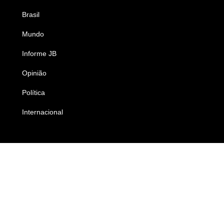
Brasil
Saúde
Mundo
Ciência e Tecnologia
Informe JB
Caderno B
Opinião
Colunistas
Política
Economia
Internacional
Empresas e Negócios