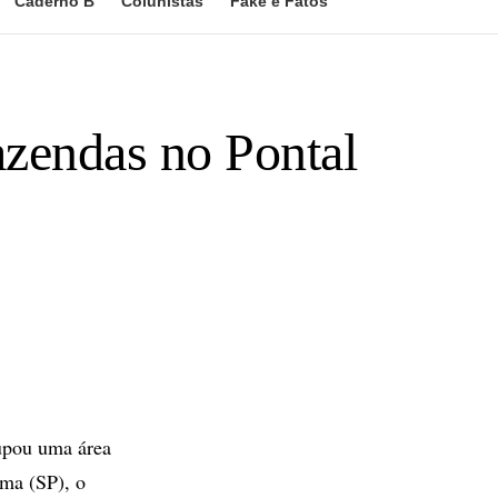
Caderno B
Colunistas
Fake e Fatos
azendas no Pontal
upou uma área
ema (SP), o