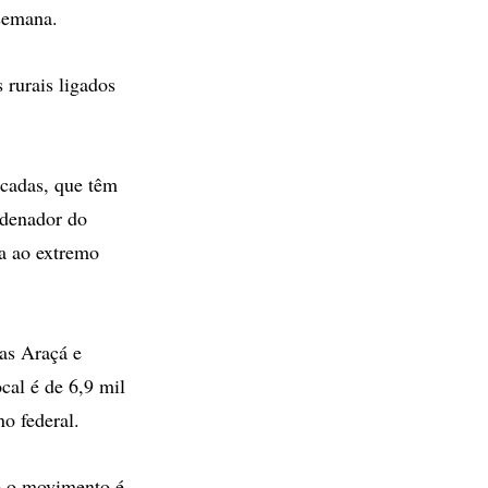
semana.
 rurais ligados
icadas, que têm
rdenador do
ta ao extremo
as Araçá e
cal é de 6,9 mil
o federal.
ue o movimento é