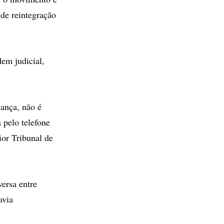
 de reintegração
em judicial,
vança, não é
 pelo telefone
ior Tribunal de
ersa entre
avia