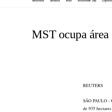
Mundo
Brasil
Rio
Informe JB
Opini
MST ocupa área e
REUTERS
SÃO PAULO - O
de 935 hectares