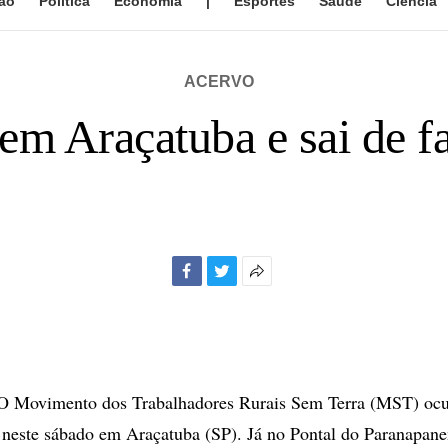
ão
Política
Economia
|
Esportes
Saúde
Ciência
ACERVO
m Araçatuba e sai de f
Facebook
Twitter
Mais
opções
de
compartilhamento
 Movimento dos Trabalhadores Rurais Sem Terra (MST) oc
 neste sábado em Araçatuba (SP). Já no Pontal do Paranapan