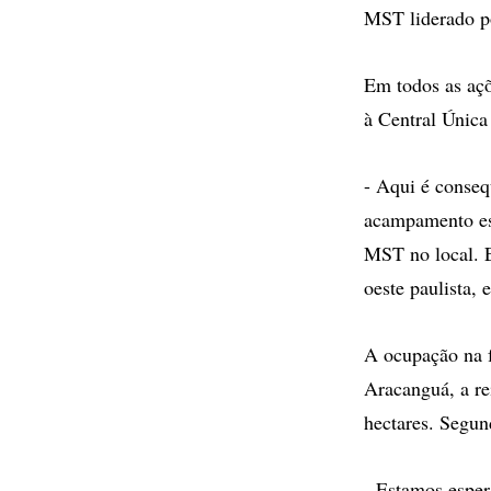
MST liderado po
Em todos as açõ
à Central Única
- Aqui é consequ
acampamento esp
MST no local. E
oeste paulista, 
A ocupação na f
Aracanguá, a rei
hectares. Segun
- Estamos esper