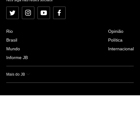
Twitter
Instagram
YouTube
Facebook
Rio
Opinião
Brasil
Política
Mundo
Internacional
Informe JB
Mais do JB
Esportes
Saúde
Ciência e Tecnologia
Caderno B
Colunistas
Economia
Empresas e Negócios