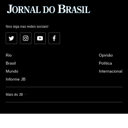
Nos siga nas redes sociais!
Twitter
Instagram
YouTube
Facebook
Rio
Opinião
Brasil
Política
Mundo
Internacional
Informe JB
Mais do JB
Esportes
Saúde
Ciência e Tecnologia
Caderno B