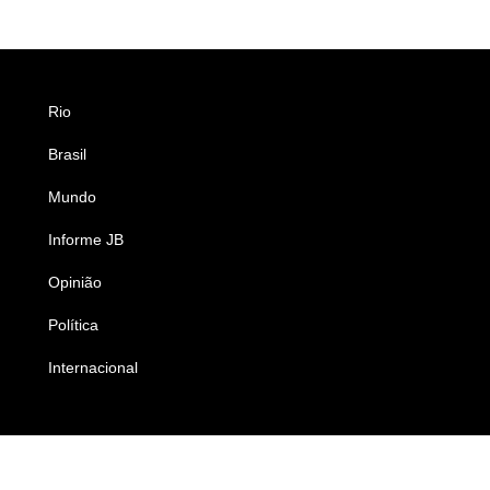
Rio
Esportes
Brasil
Saúde
Mundo
Ciência e Tecnologia
Informe JB
Caderno B
Opinião
Colunistas
Política
Economia
Internacional
Empresas e Negócios