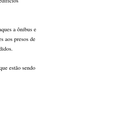
edifícios
aques a ônibus e
es aos presos de
didos.
 que estão sendo