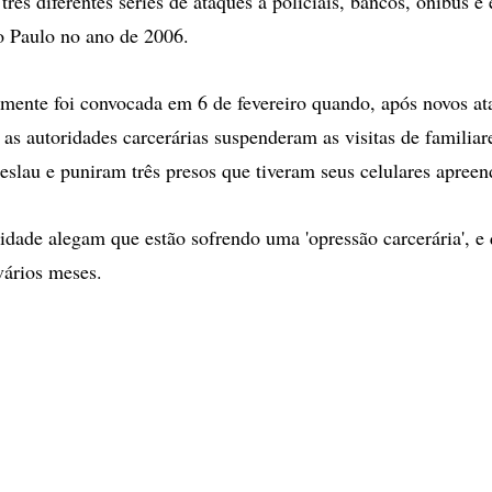
três diferentes séries de ataques a policiais, bancos, ônibus e 
o Paulo no ano de 2006.
mente foi convocada em 6 de fevereiro quando, após novos at
, as autoridades carcerárias suspenderam as visitas de familiar
eslau e puniram três presos que tiveram seus celulares apreen
idade alegam que estão sofrendo uma 'opressão carcerária', e
vários meses.