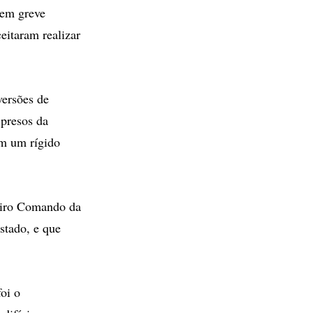
 em greve
eitaram realizar
versões de
 presos da
om um rígido
meiro Comando da
stado, e que
oi o