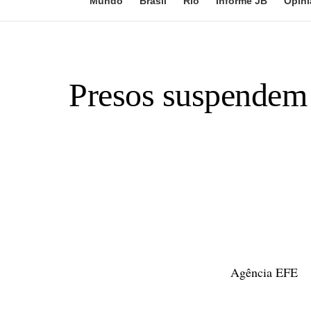
Mundo
Brasil
Rio
Informe JB
Opini
Presos suspendem 
Agência EFE