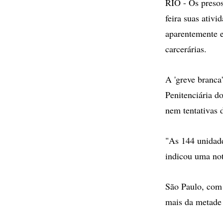
RIO - Os presos
feira suas ativi
aparentemente e
carcerárias.
A 'greve branca
Penitenciária d
nem tentativas d
"As 144 unidade
indicou uma not
São Paulo, com 
mais da metade 