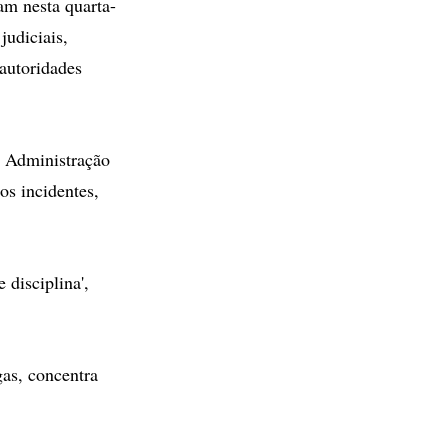
am nesta quarta-
judiciais,
autoridades
de Administração
os incidentes,
 disciplina',
gas, concentra