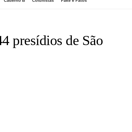
Caderno B
Colunistas
Fake e Fatos
4 presídios de São