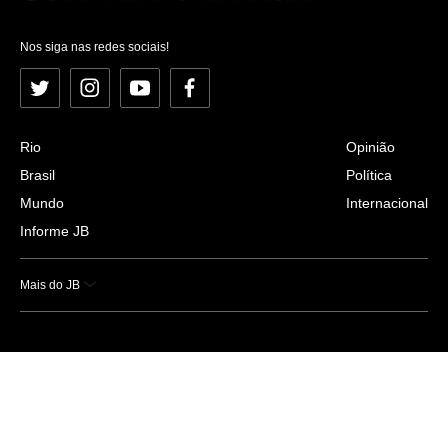
Nos siga nas redes sociais!
Twitter
Instagram
YouTube
Facebook
Rio
Opinião
Brasil
Política
Mundo
Internacional
Informe JB
Mais do JB
Esportes
Saúde
Ciência e Tecnologia
Caderno B
Colunistas