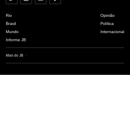
Rio
Opinião
Brasil
Política
Mundo
Internacional
Informe JB
Mais do JB
Esportes
Saúde
Ciência e Tecnologia
Caderno B
Colunistas
Economia
Empresas e Negócios