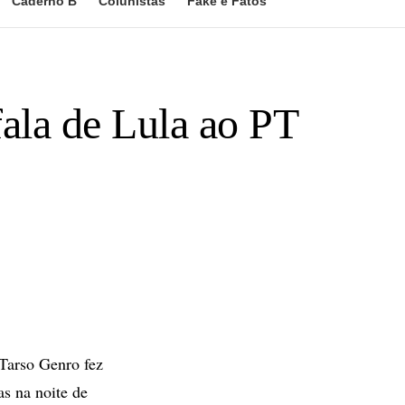
Caderno B
Colunistas
Fake e Fatos
fala de Lula ao PT
Tarso Genro fez
as na noite de