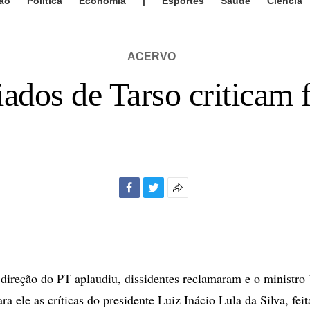
ão
Política
Economia
|
Esportes
Saúde
Ciência
ACERVO
iados de Tarso criticam 
Facebook
Twitter
Mais
opções
de
compartilhamento
reção do PT aplaudiu, dissidentes reclamaram e o ministro 
a ele as críticas do presidente Luiz Inácio Lula da Silva, feit