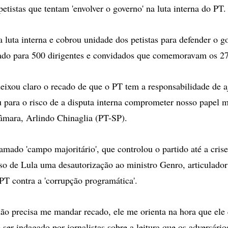
 petistas que tentam 'envolver o governo' na luta interna do PT.
 luta interna e cobrou unidade dos petistas para defender o 
ado para 500 dirigentes e convidados que comemoravam os 2
deixou claro o recado de que o PT tem a responsabilidade de a
iu para o risco de a disputa interna comprometer nosso papel m
âmara, Arlindo Chinaglia (PT-SP).
ado 'campo majoritário', que controlou o partido até a cris
so de Lula uma desautorização ao ministro Genro, articulador
 PT contra a 'corrupção programática'.
não precisa me mandar recado, ele me orienta na hora que ele 
ser indagado por jornalistas sobre a leitura que os adversário