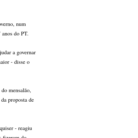
governo, num
7 anos do PT.
judar a governar
aior - disse o
e do mensalão,
 da proposta de
quiser - reagiu
s fizeram do