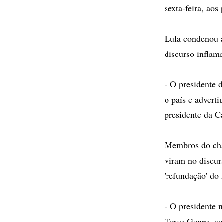
sexta-feira, aos
Lula condenou a
discurso inflam
- O presidente 
o país e advert
presidente da C
Membros do cham
viram no discur
'refundação' do
- O presidente 
Tarso Genro, ao 