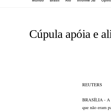
Mundo
Brasil
Rio
Informe JB
Opini
Cúpula apóia e al
REUTERS
BRASÍLIA - A di
que não eram par