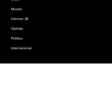
Mundo
Ciência e Tecnologia
Informe JB
Caderno B
Opinião
Colunistas
Política
Economia
Internacional
Empresas e Negócios