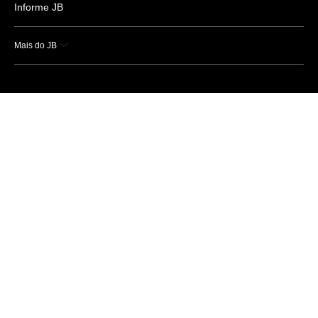
Informe JB
Mais do JB
Esportes
Saúde
Ciência e Tecnologia
Caderno B
Colunistas
Economia
Empresas e Negócios