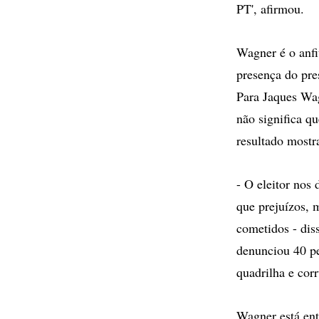
PT', afirmou.
Wagner é o anfi
presença do pre
Para Jaques Wag
não significa q
resultado mostr
- O eleitor nos
que prejuízos,
cometidos - dis
denunciou 40 pe
quadrilha e cor
Wagner está ent