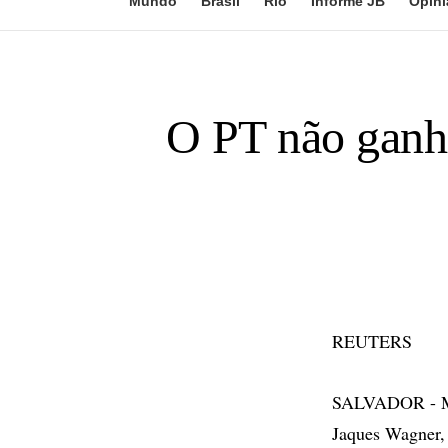
Mundo
Brasil
Rio
Informe JB
Opini
O PT não ganho
REUTERS
SALVADOR - Men
Jaques Wagner, 