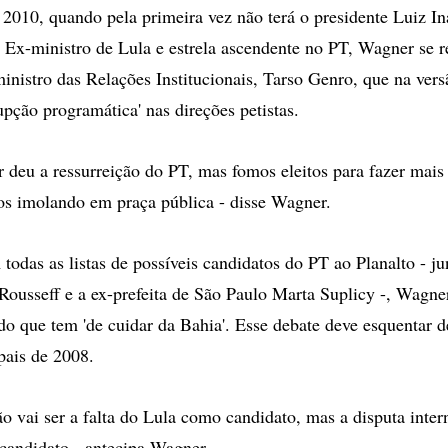
 2010, quando pela primeira vez não terá o presidente Luiz In
. Ex-ministro de Lula e estrela ascendente no PT, Wagner se r
nistro das Relações Institucionais, Tarso Genro, que na versã
rupção programática' nas direções petistas.
r deu a ressurreição do PT, mas fomos eleitos para fazer mais
os imolando em praça pública - disse Wagner.
odas as listas de possíveis candidatos do PT ao Planalto - j
Rousseff e a ex-prefeita de São Paulo Marta Suplicy -, Wagne
do que tem 'de cuidar da Bahia'. Esse debate deve esquentar d
pais de 2008.
o vai ser a falta do Lula como candidato, mas a disputa inter
 candidato - antecipa Wagner.