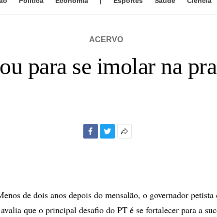
ão
Política
Economia
|
Esportes
Saúde
Ciência
ACERVO
u para se imolar na pra
Facebook
Twitter
Mais
opções
de
compartilhamento
os de dois anos depois do mensalão, o governador petista 
avalia que o principal desafio do PT é se fortalecer para a su