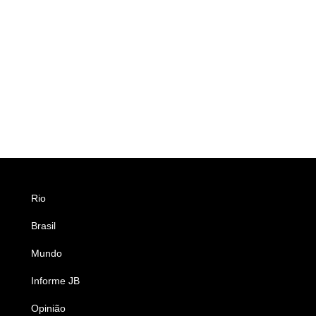
Rio
Esportes
Brasil
Saúde
Mundo
Ciência e Tecnologia
Informe JB
Caderno B
Opinião
Colunistas