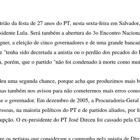
trião da festa de 27 anos do PT, nesta sexta-feira em Salvador
sidente Lula. Será também a abertura do 3o Encontro Naciona
ner, a eleição de cinco governadores e de uma grande banc
ue "tenha sido decretada a anistia ou o perdão dos pecados do
a, porém, que o partido "não foi condenado à morte como mu
 deu uma segunda chance, porque acha que produzimos mais b
 mas também nos avisou para não cometermos mais erros como
se o governador. Em dezembro de 2005, a Procuradoria-Geral
ssoas, na maioria políticos do PT e de partidos aliados, por 
rupção. O ex-presidente do PT José Dirceu foi cassado pela C
re os petistas que consideram a campanha pela anistia de Dirc