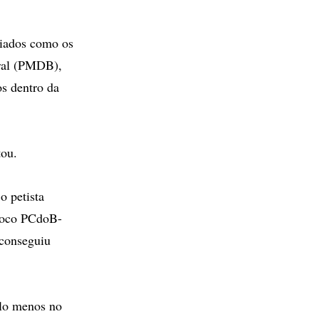
liados como os
ral (PMDB),
s dentro da
tou.
o petista
bloco PCdoB-
 conseguiu
elo menos no