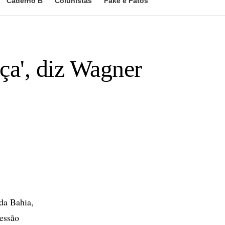
Caderno B
Colunistas
Fake e Fatos
ça', diz Wagner
da Bahia,
cessão