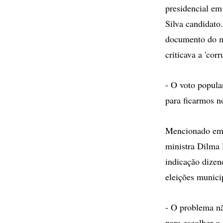
presidencial em
Silva candidato
documento do mi
criticava a 'cor
- O voto popula
para ficarmos n
Mencionado em t
ministra Dilma 
indicação dizen
eleições munici
- O problema nã
para escolher o