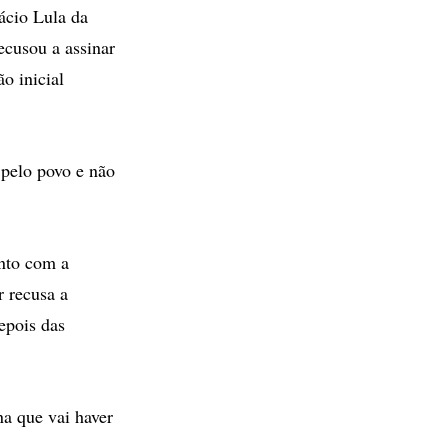
ácio Lula da
ecusou a assinar
o inicial
 pelo povo e não
unto com a
r recusa a
epois das
na que vai haver