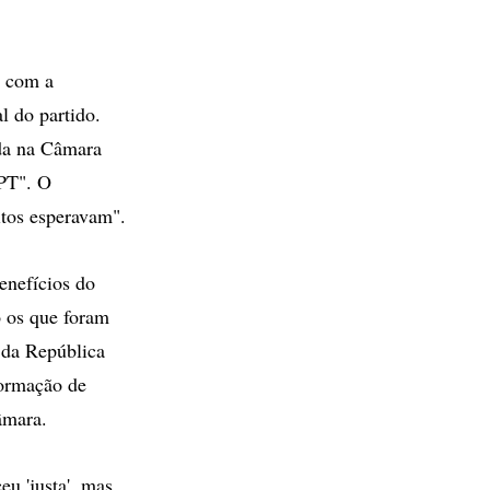
, com a
l do partido.
ada na Câmara
 PT". O
itos esperavam".
enefícios do
 os que foram
 da República
formação de
âmara.
eu 'justa', mas