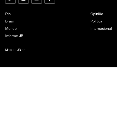
Rio
Opinião
Brasil
Política
Mundo
Internacional
Informe JB
Mais do JB
Esportes
Saúde
Ciência e Tecnologia
Caderno B
Colunistas
Economia
Empresas e Negócios