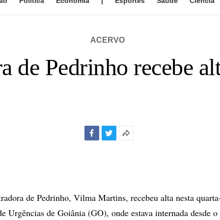
ão
Política
Economia
|
Esportes
Saúde
Ciência
ACERVO
a de Pedrinho recebe alt
Facebook
Twitter
Mais
opções
de
compartilhamento
radora de Pedrinho, Vilma Martins, recebeu alta nesta quarta-
de Urgências de Goiânia (GO), onde estava internada desde o 