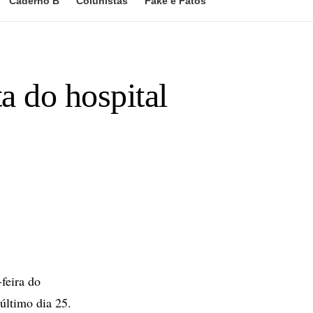
Caderno B
Colunistas
Fake e Fatos
a do hospital
feira do
último dia 25.