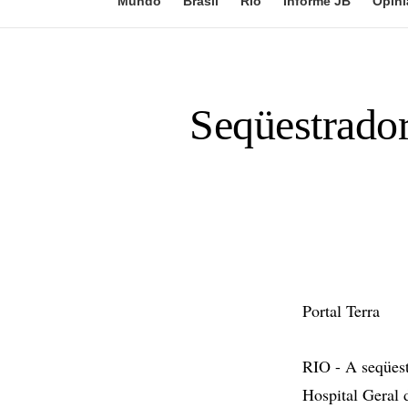
Mundo
Brasil
Rio
Informe JB
Opini
Seqüestrador
Portal Terra
RIO - A seqüest
Hospital Geral 