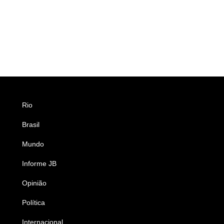
Rio
Esportes
Brasil
Saúde
Mundo
Ciência e Tecnologia
Informe JB
Caderno B
Opinião
Colunistas
Política
Economia
Internacional
Empresas e Negócios