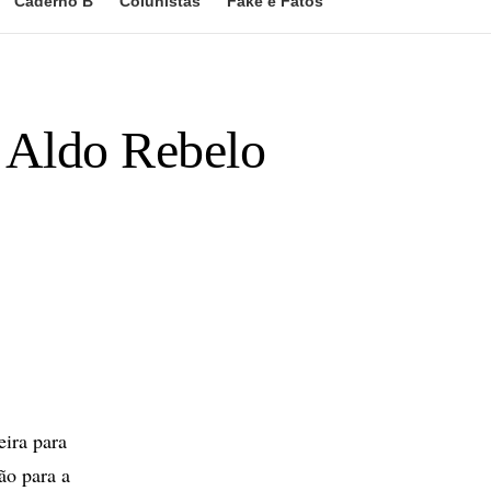
Caderno B
Colunistas
Fake e Fatos
a Aldo Rebelo
ira para
ão para a