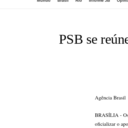
Mundo
Brasil
Rio
Informe JB
Opini
PSB se reúne
Agência Brasil
BRASÍLIA - Os p
oficializar o a