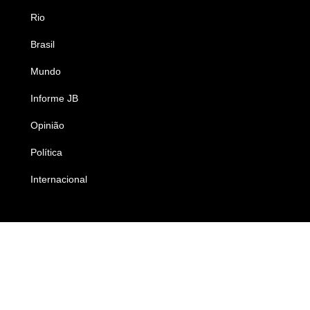
Rio
Esportes
Brasil
Saúde
Mundo
Ciência e Tecnologia
Informe JB
Caderno B
Opinião
Colunistas
Política
Economia
Internacional
Empresas e Negócios