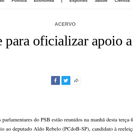
ão
Política
Economia
|
Esportes
Saúde
Ciência
ACERVO
 para oficializar apoio 
Facebook
Twitter
Mais
opções
de
compartilhamento
arlamentares do PSB estão reunidos na manhã desta terça-fe
poio ao deputado Aldo Rebelo (PCdoB-SP), candidato à reeleiç