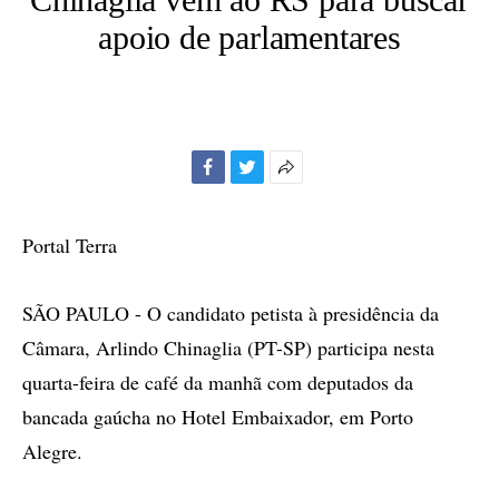
apoio de parlamentares
Facebook
Twitter
Mais
opções
de
Portal Terra
compartilhamento
SÃO PAULO - O candidato petista à presidência da
Câmara, Arlindo Chinaglia (PT-SP) participa nesta
quarta-feira de café da manhã com deputados da
bancada gaúcha no Hotel Embaixador, em Porto
Alegre.