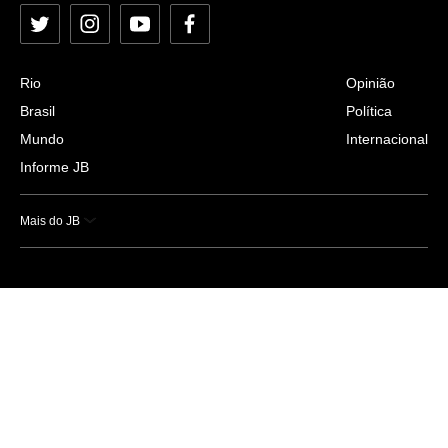
Twitter
Instagram
YouTube
Facebook
Rio
Opinião
Brasil
Política
Mundo
Internacional
Informe JB
Mais do JB
Esportes
Saúde
Ciência e Tecnologia
Caderno B
Colunistas
Economia
Empresas e Negócios