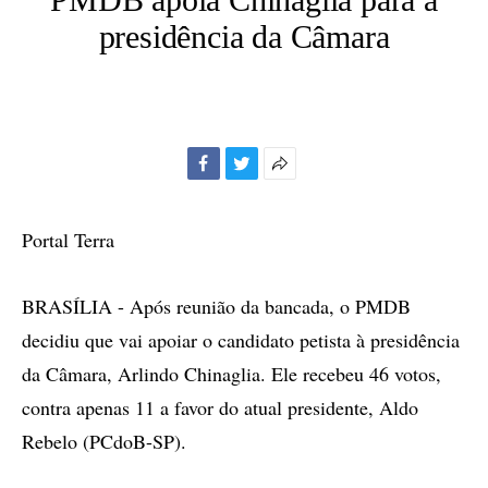
presidência da Câmara
Facebook
Twitter
Mais
opções
de
Portal Terra
compartilhamento
BRASÍLIA - Após reunião da bancada, o PMDB
decidiu que vai apoiar o candidato petista à presidência
da Câmara, Arlindo Chinaglia. Ele recebeu 46 votos,
contra apenas 11 a favor do atual presidente, Aldo
Rebelo (PCdoB-SP).