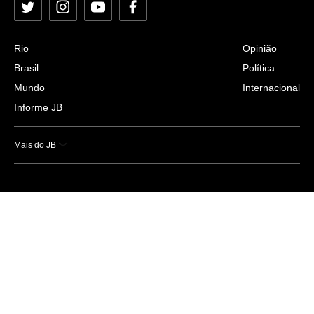
Twitter
Instagram
YouTube
Facebook
Rio
Opinião
Brasil
Política
Mundo
Internacional
Informe JB
Mais do JB
Esportes
Saúde
Ciência e Tecnologia
Caderno B
Colunistas
Economia
Empresas e Negócios