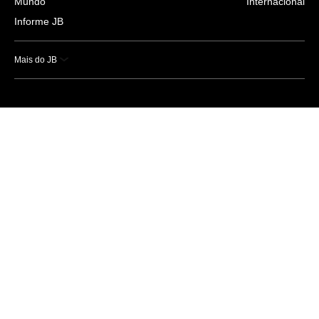
Mundo
Internacional
Informe JB
Mais do JB
Esportes
Saúde
Ciência e Tecnologia
Caderno B
Colunistas
Economia
Empresas e Negócios