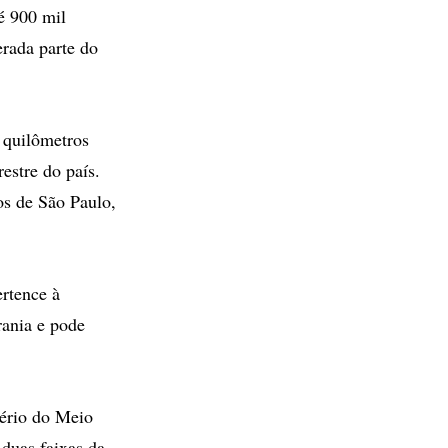
é 900 mil
rada parte do
e quilômetros
estre do país.
os de São Paulo,
rtence à
rania e pode
tério do Meio
 duas faixas da