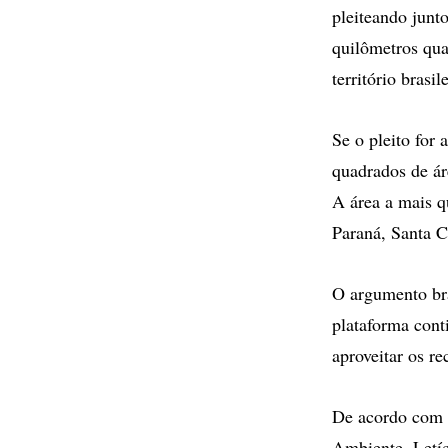
pleiteando jun
quilômetros qua
território brasil
Se o pleito for 
quadrados de ár
A área a mais q
Paraná, Santa C
O argumento bra
plataforma conti
aproveitar os r
De acordo com a
Ambiente, Letíc