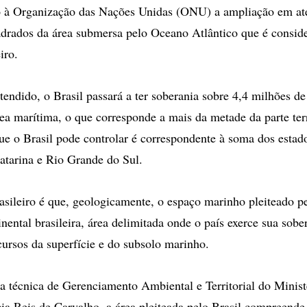
to à Organização das Nações Unidas (ONU) a ampliação em at
drados da área submersa pelo Oceano Atlântico que é conside
eiro.
atendido, o Brasil passará a ter soberania sobre 4,4 milhões d
ea marítima, o que corresponde a mais da metade da parte terr
ue o Brasil pode controlar é correspondente à soma dos estad
atarina e Rio Grande do Sul.
sileiro é que, geologicamente, o espaço marinho pleiteado pe
nental brasileira, área delimitada onde o país exerce sua sobe
ecursos da superfície e do subsolo marinho.
 técnica de Gerenciamento Ambiental e Territorial do Minis
ia Reis de Carvalho, a área pleiteada pelo Brasil compreende