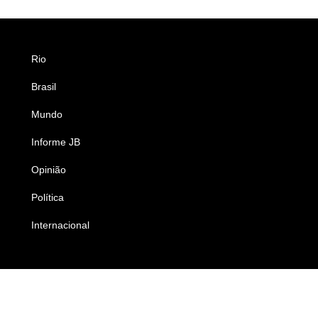
Rio
Esportes
Brasil
Saúde
Mundo
Ciência e Tecnologia
Informe JB
Caderno B
Opinião
Colunistas
Política
Economia
Internacional
Empresas e Negócios