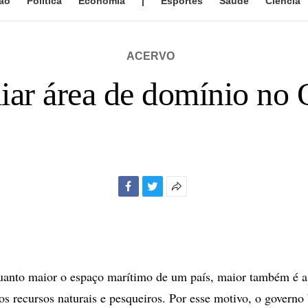
ão
Política
Economia
|
Esportes
Saúde
Ciência
ACERVO
liar área de domínio no 
Facebook
Twitter
Mais
opções
de
compartilhamento
nto maior o espaço marítimo de um país, maior também é a 
s recursos naturais e pesqueiros. Por esse motivo, o governo b