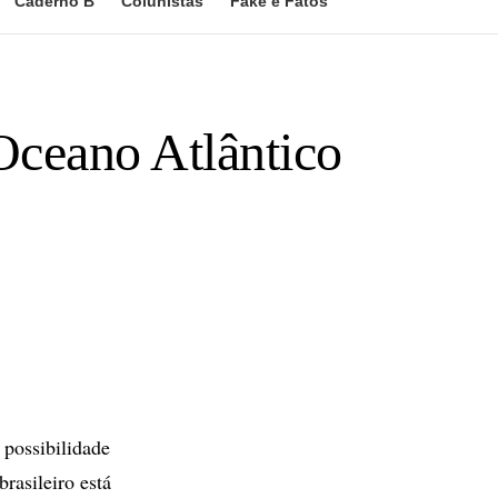
Caderno B
Colunistas
Fake e Fatos
Oceano Atlântico
possibilidade
rasileiro está