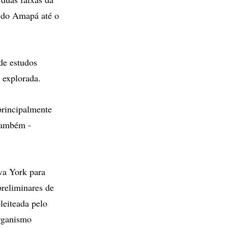
a do Amapá até o
de estudos
 explorada.
principalmente
 também -
va York para
preliminares de
leiteada pelo
organismo