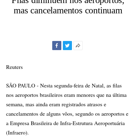
mas cancelamentos continuam
Facebook
Twitter
Mais
opções
de
Reuters
compartilhamento
SÃO PAULO - Nesta segunda-feira de Natal, as filas
nos aeroportos brasileiros eram menores que na última
semana, mas ainda eram registrados atrasos e
cancelamentos de alguns vôos, segundo os aeroportos e
a Empresa Brasileira de Infra-Estrutura Aeroportuária
(Infraero).