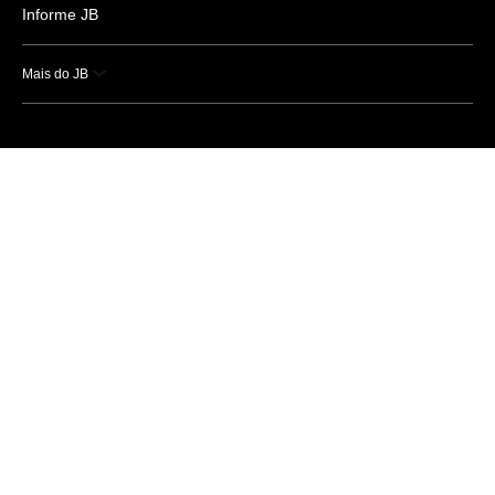
Informe JB
Mais do JB
Esportes
Saúde
Ciência e Tecnologia
Caderno B
Colunistas
Economia
Empresas e Negócios