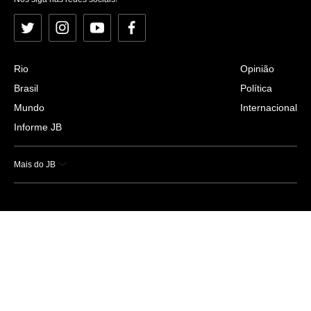
Twitter
Instagram
YouTube
Facebook
Rio
Opinião
Brasil
Política
Mundo
Internacional
Informe JB
Mais do JB
Esportes
Saúde
Ciência e Tecnologia
Caderno B
Colunistas
Economia
Empresas e Negócios