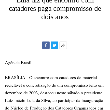
catadores paga compromisso de
dois anos
Facebook
Twitter
Mais
opções
de
Agência Brasil
compartilhamento
BRASÍLIA - O encontro com catadores de material
reciclável é concretização de um compromisso feito em
dezembro de 2003, destacou neste sábado o presidente
Luiz Inácio Lula da Silva, ao participar da inauguração
do Núcleo de Produção dos Catadores Organizados em