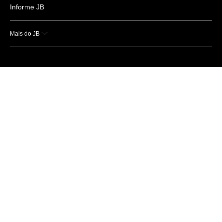
Informe JB
Mais do JB
Esportes
Saúde
Ciência e Tecnologia
Caderno B
Colunistas
Economia
Empresas e Negócios