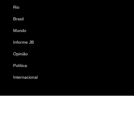
Rio
Esportes
Brasil
Saúde
Mundo
Ciência e Tecnologia
Informe JB
Caderno B
Opinião
Colunistas
Política
Economia
Internacional
Empresas e Negócios