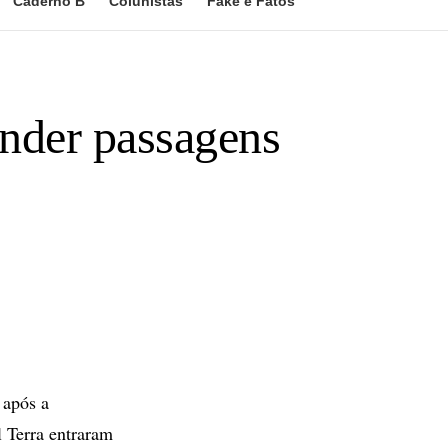
Caderno B
Colunistas
Fake e Fatos
nder passagens
após a
l Terra entraram