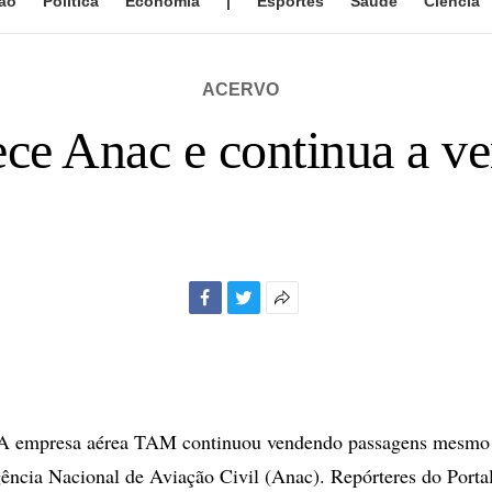
ão
Política
Economia
|
Esportes
Saúde
Ciência
ACERVO
e Anac e continua a ve
Facebook
Twitter
Mais
opções
de
compartilhamento
 empresa aérea TAM continuou vendendo passagens mesmo 
ência Nacional de Aviação Civil (Anac). Repórteres do Porta