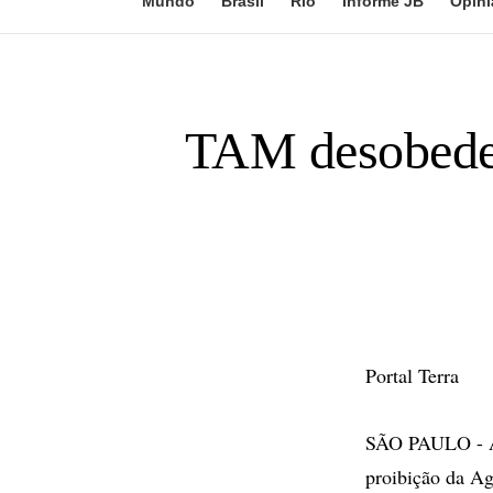
Mundo
Brasil
Rio
Informe JB
Opini
TAM desobedec
Portal Terra
SÃO PAULO - A
proibição da Ag