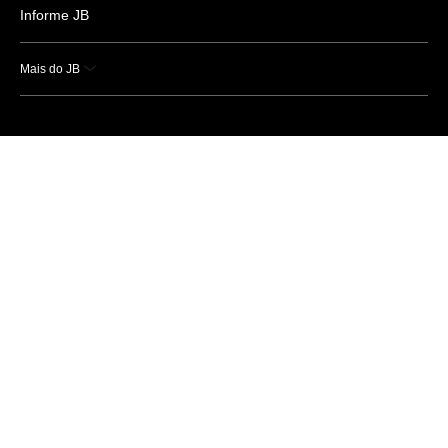
Informe JB
Mais do JB
Esportes
Saúde
Ciência e Tecnologia
Caderno B
Colunistas
Economia
Empresas e Negócios