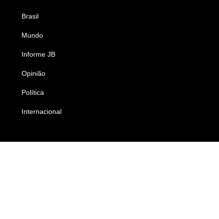
Brasil
Saúde
Mundo
Ciência e Tecnologia
Informe JB
Caderno B
Opinião
Colunistas
Política
Economia
Internacional
Empresas e Negócios