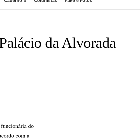
Caderno B
Colunistas
Fake e Fatos
Palácio da Alvorada
funcionária do
 acordo com a