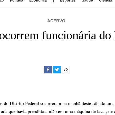
ão
Política
Economia
|
Esportes
Saúde
Ciência
ACERVO
correm funcionária do 
Facebook
Twitter
Mais
opções
de
compartilhamento
 do Distrito Federal socorreram na manhã deste sábado uma 
orada que havia prendido a mão em uma máquina de lavar, de