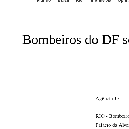
Mundo
Brasil
Rio
Informe JB
Opini
Bombeiros do DF so
Agência JB
RIO - Bombeiros
Palácio da Alv