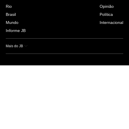
Rio
Opinião
Brasil
Política
Mundo
Internacional
Informe JB
Mais do JB
Esportes
Saúde
Ciência e Tecnologia
Caderno B
Colunistas
Economia
Empresas e Negócios