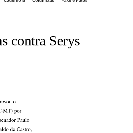
Caderno B
Colunistas
Fake e Fatos
s contra Serys
rovou o
PT-MT) por
senador Paulo
aldo de Castro,