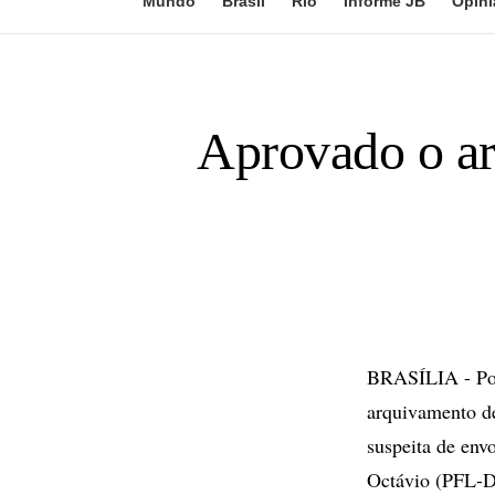
Mundo
Brasil
Rio
Informe JB
Opini
Aprovado o ar
BRASÍLIA - Por
arquivamento de
suspeita de env
Octávio (PFL-DF