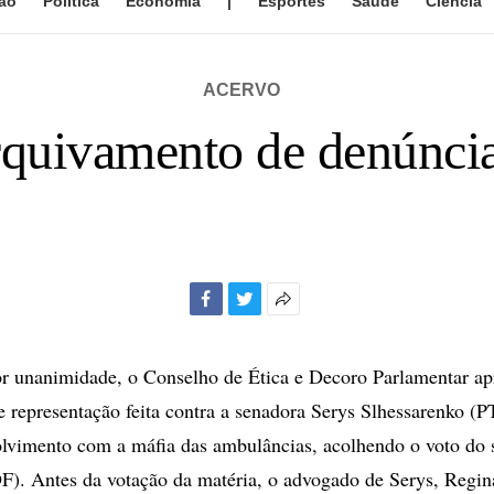
ão
Política
Economia
|
Esportes
Saúde
Ciência
ACERVO
quivamento de denúncia
Facebook
Twitter
Mais
opções
de
 unanimidade, o Conselho de Ética e Decoro Parlamentar ap
compartilhamento
 representação feita contra a senadora Serys Slhessarenko (
olvimento com a máfia das ambulâncias, acolhendo o voto do 
). Antes da votação da matéria, o advogado de Serys, Regin