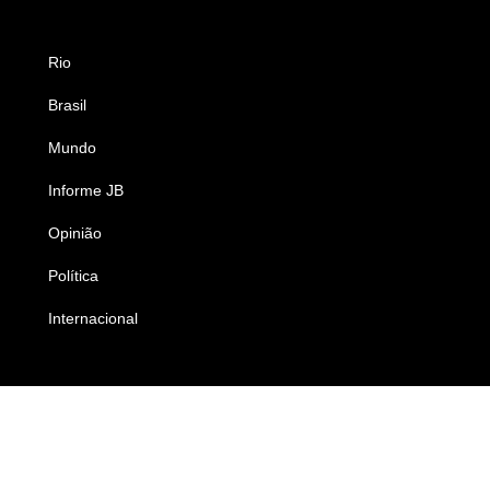
Rio
Esportes
Brasil
Saúde
Mundo
Ciência e Tecnologia
Informe JB
Caderno B
Opinião
Colunistas
Política
Economia
Internacional
Empresas e Negócios