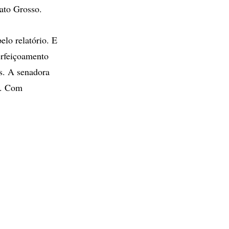
ato Grosso.
lo relatório. E
erfeiçoamento
es. A senadora
o. Com