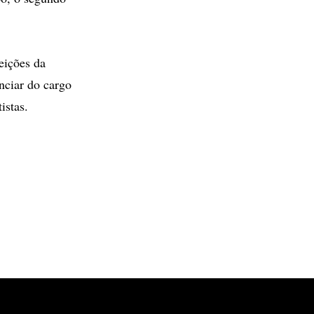
leições da
nciar do cargo
istas.