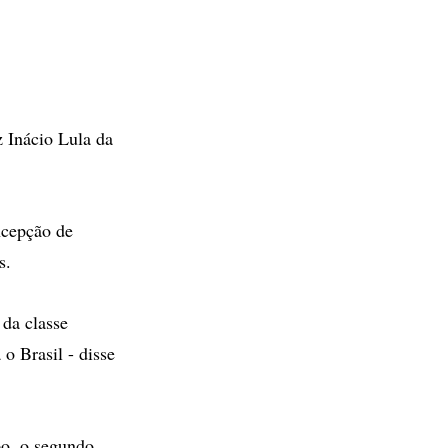
 Inácio Lula da
ncepção de
s.
 da classe
 o Brasil - disse
o, o segundo