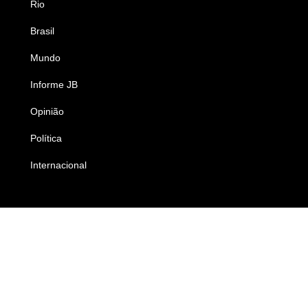
Rio
Esportes
Brasil
Saúde
Mundo
Ciência e Tecnologia
Informe JB
Caderno B
Opinião
Colunistas
Política
Economia
Internacional
Empresas e Negócios