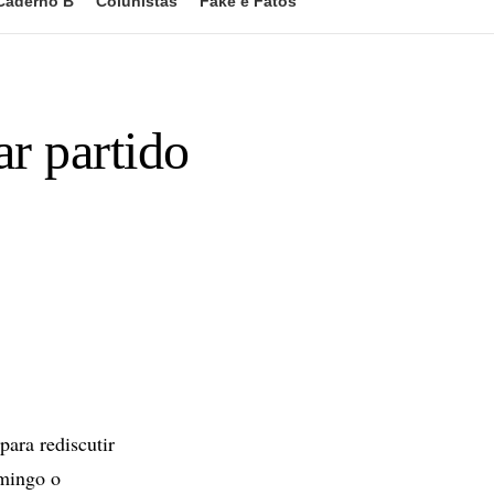
Caderno B
Colunistas
Fake e Fatos
ar partido
ara rediscutir
omingo o