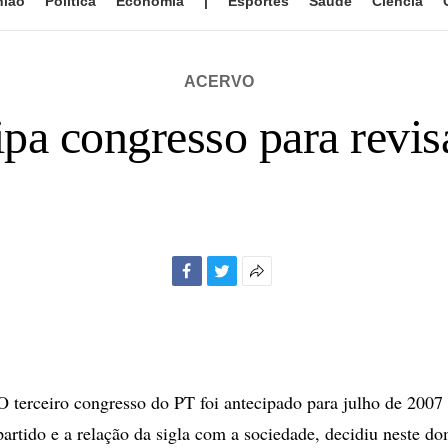
nião
Política
Economia
|
Esportes
Saúde
Ciência
ACERVO
pa congresso para revis
Facebook
Twitter
Mais
opções
de
compartilhamento
erceiro congresso do PT foi antecipado para julho de 2007 p
artido e a relação da sigla com a sociedade, decidiu neste d