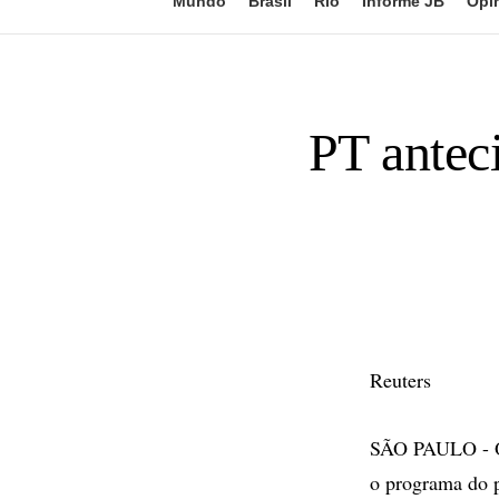
Mundo
Brasil
Rio
Informe JB
Opi
PT anteci
Reuters
SÃO PAULO - O t
o programa do p