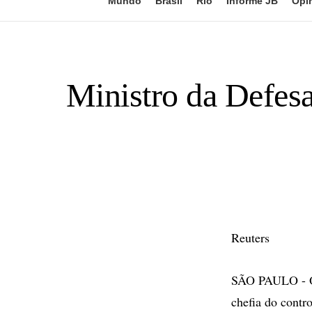
Mundo
Brasil
Rio
Informe JB
Opi
Ministro da Defesa
Reuters
SÃO PAULO - O m
chefia do contr