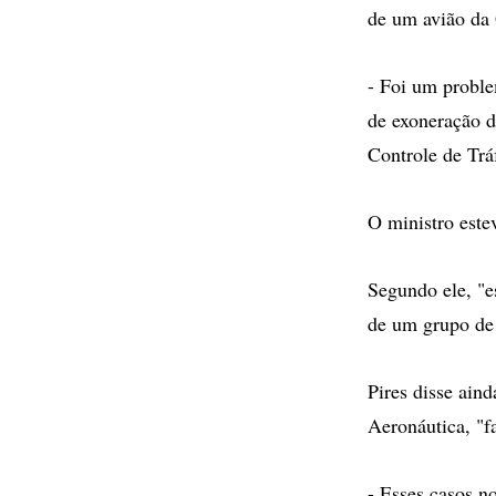
de um avião da
- Foi um proble
de exoneração d
Controle de Trá
O ministro este
Segundo ele, "e
de um grupo de 
Pires disse ain
Aeronáutica, "f
- Esses casos n