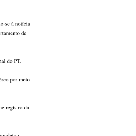
o-se à notícia
artamento de
nal do PT.
aéreo por meio
me registro da
completou.