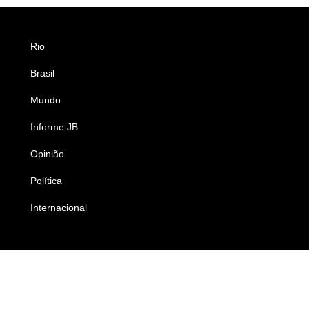
Rio
Esportes
Brasil
Saúde
Mundo
Ciência e Tecnologia
Informe JB
Caderno B
Opinião
Colunistas
Política
Economia
Internacional
Empresas e Negócios