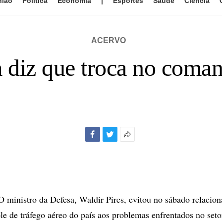
nião
Política
Economia
|
Esportes
Saúde
Ciência
ACERVO
 diz que troca no coman
Facebook
Twitter
Mais
opções
de
compartilhamento
inistro da Defesa, Waldir Pires, evitou no sábado relaciona
ole de tráfego aéreo do país aos problemas enfrentados no set