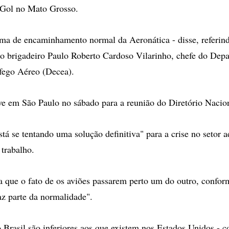
 Gol no Mato Grosso.
ma de encaminhamento normal da Aeronática - disse, referind
o brigadeiro Paulo Roberto Cardoso Vilarinho, chefe do Dep
fego Aéreo (Decea).
ve em São Paulo no sábado para a reunião do Diretório Nacio
stá se tentando uma solução definitiva" para a crise no setor 
trabalho.
da que o fato de os aviões passarem perto um do outro, confor
az parte da normalidade".
o Brasil são inferiores aos que existem nos Estados Unidos - 