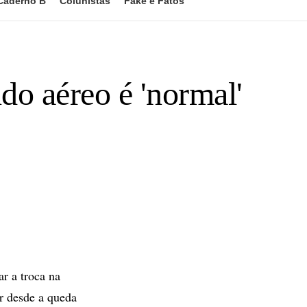
Caderno B
Colunistas
Fake e Fatos
do aéreo é 'normal'
r a troca na
or desde a queda