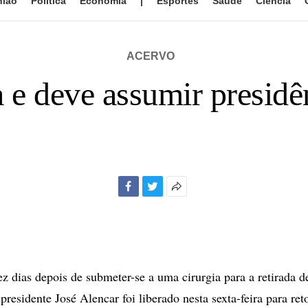
nião
Política
Economia
|
Esportes
Saúde
Ciência
ACERVO
a e deve assumir presidên
Facebook
Twitter
Mais
opções
de
compartilhamento
dias depois de submeter-se a uma cirurgia para a retirada 
presidente José Alencar foi liberado nesta sexta-feira para re