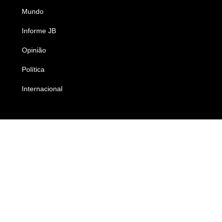
Mundo
Ciência e Tecnologia
Informe JB
Caderno B
Opinião
Colunistas
Política
Economia
Internacional
Empresas e Negócios