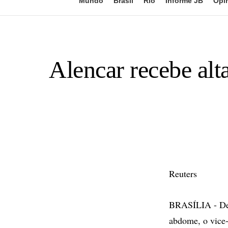
Mundo
Brasil
Rio
Informe JB
Opi
Alencar recebe alt
Reuters
BRASÍLIA - Dez 
abdome, o vice-