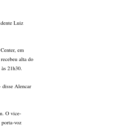
idente Luiz
 Center, em
 recebeu alta do
 às 21h30.
- disse Alencar
m. O vice-
o porta-voz