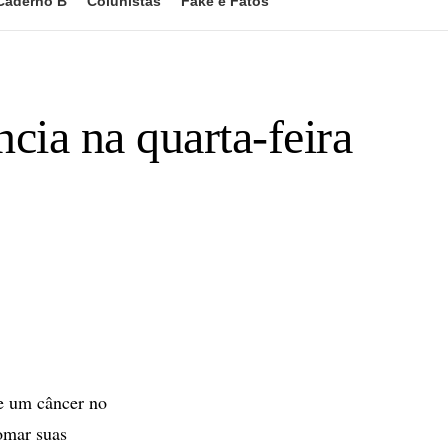
Caderno B
Colunistas
Fake e Fatos
cia na quarta-feira
de um câncer no
tomar suas