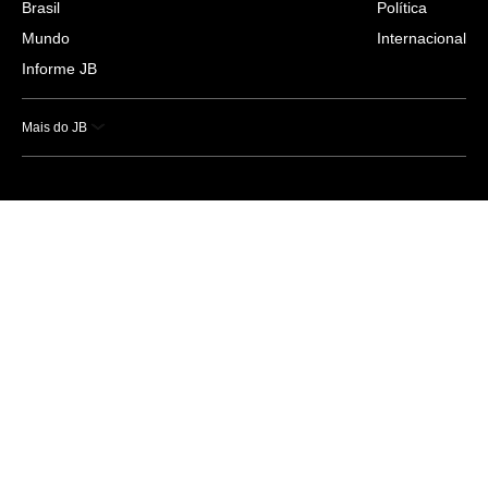
Brasil
Política
Mundo
Internacional
Informe JB
Mais do JB
Esportes
Saúde
Ciência e Tecnologia
Caderno B
Colunistas
Economia
Empresas e Negócios