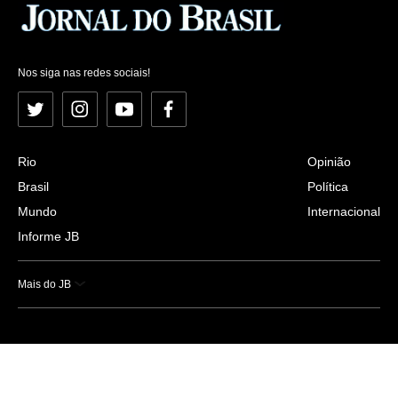
Nos siga nas redes sociais!
Twitter
Instagram
YouTube
Facebook
Rio
Opinião
Brasil
Política
Mundo
Internacional
Informe JB
Mais do JB
Esportes
Saúde
Ciência e Tecnologia
Caderno B