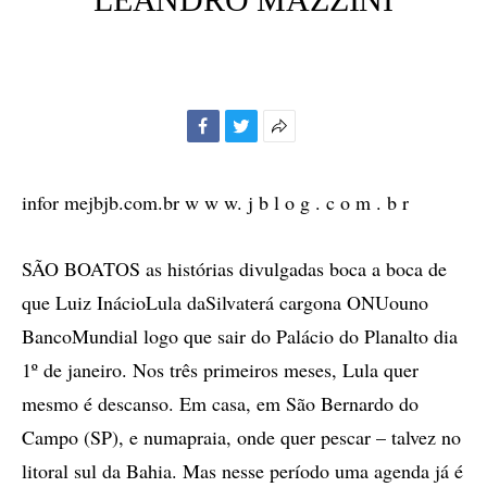
Facebook
Twitter
Mais
opções
de
infor mejbjb.com.br w w w. j b l o g . c o m . b r
compartilhamento
SÃO BOATOS as histórias divulgadas boca a boca de
que Luiz InácioLula daSilvaterá cargona ONUouno
BancoMundial logo que sair do Palácio do Planalto dia
1º de janeiro. Nos três primeiros meses, Lula quer
mesmo é descanso. Em casa, em São Bernardo do
Campo (SP), e numapraia, onde quer pescar – talvez no
litoral sul da Bahia. Mas nesse período uma agenda já é