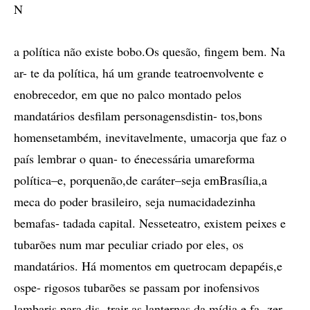
N
a política não existe bobo.Os quesão, fingem bem. Na
ar- te da política, há um grande teatroenvolvente e
enobrecedor, em que no palco montado pelos
mandatários desfilam personagensdistin- tos,bons
homensetambém, inevitavelmente, umacorja que faz o
país lembrar o quan- to énecessária umareforma
política–e, porquenão,de caráter–seja emBrasília,a
meca do poder brasileiro, seja numacidadezinha
bemafas- tadada capital. Nesseteatro, existem peixes e
tubarões num mar peculiar criado por eles, os
mandatários. Há momentos em quetrocam depapéis,e
ospe- rigosos tubarões se passam por inofensivos
lambaris para dis- trair as lanternas da mídia e fa- zer