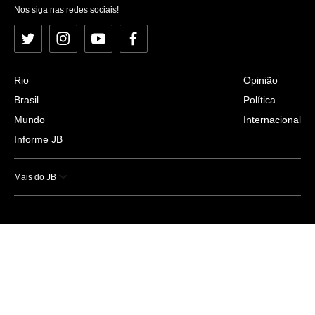
Nos siga nas redes sociais!
Twitter
Instagram
YouTube
Facebook
Rio
Opinião
Brasil
Política
Mundo
Internacional
Informe JB
Mais do JB
Esportes
Saúde
Ciência e Tecnologia
Caderno B
Colunistas
Economia