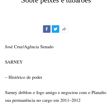
Facebook
Twitter
Mais
opções
de
José Cruz/Agência Senado
compartilhamento
SARNEY
– Histórico de poder
Sarney driblou o fogo amigo e negociou com o Planalto
sua permanência no cargo em 2011–2012