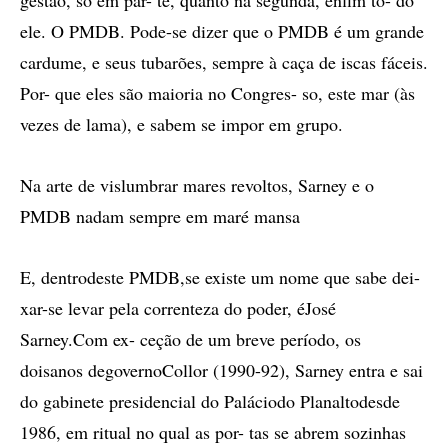
gestão, só em par- te, quanto na segunda, enfim to- do
ele. O PMDB. Pode-se dizer que o PMDB é um grande
cardume, e seus tubarões, sempre à caça de iscas fáceis.
Por- que eles são maioria no Congres- so, este mar (às
vezes de lama), e sabem se impor em grupo.
Na arte de vislumbrar mares revoltos, Sarney e o
PMDB nadam sempre em maré mansa
E, dentrodeste PMDB,se existe um nome que sabe dei-
xar-se levar pela correnteza do poder, éJosé
Sarney.Com ex- ceção de um breve período, os
doisanos degovernoCollor (1990-92), Sarney entra e sai
do gabinete presidencial do Paláciodo Planaltodesde
1986, em ritual no qual as por- tas se abrem sozinhas