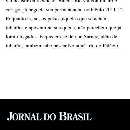
vai desistir da reeleição. Balela. Ele vai continuar no
car- go, já negocia sua permanência, no biênio 2011-12.
Enquanto is- so, os peixes,aqueles que se acham
tubarões e apostam na sua queda, não percebem que já
foram fisgados. Esquecem-se de que Sarney, além de
tubarão, também sabe pescar.No aquá- rio do Palácio.