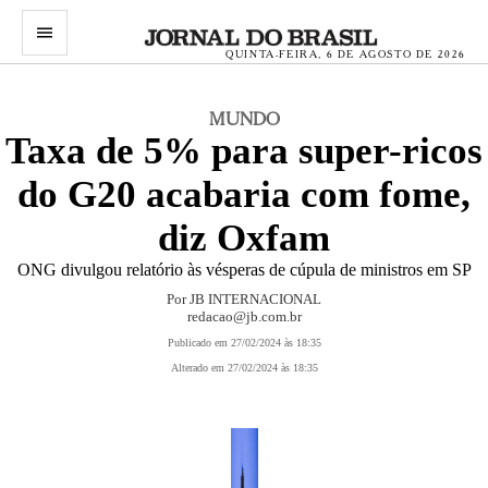
menu
QUINTA-FEIRA, 6 DE AGOSTO DE 2026
MUNDO
Taxa de 5% para super-ricos
do G20 acabaria com fome,
diz Oxfam
ONG divulgou relatório às vésperas de cúpula de ministros em SP
Por JB INTERNACIONAL
redacao@jb.com.br
Publicado em 27/02/2024 às 18:35
Alterado em 27/02/2024 às 18:35