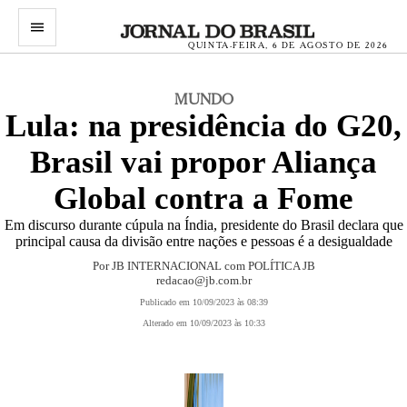
menu
QUINTA-FEIRA, 6 DE AGOSTO DE 2026
MUNDO
Lula: na presidência do G20,
Brasil vai propor Aliança
Global contra a Fome
Em discurso durante cúpula na Índia, presidente do Brasil declara que
principal causa da divisão entre nações e pessoas é a desigualdade
Por JB INTERNACIONAL com POLÍTICA JB
redacao@jb.com.br
Publicado em 10/09/2023 às 08:39
Alterado em 10/09/2023 às 10:33