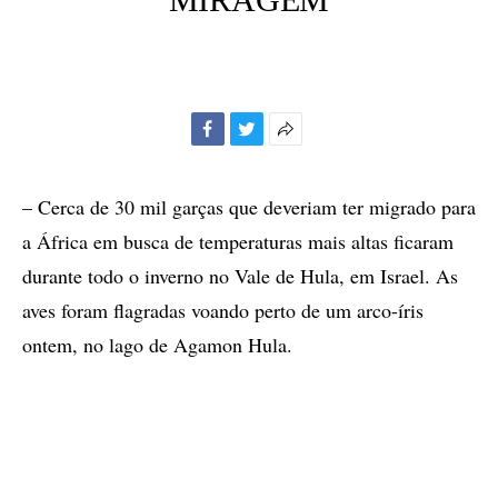
Facebook
Twitter
Mais
opções
de
– Cerca de 30 mil garças que deveriam ter migrado para
compartilhamento
a África em busca de temperaturas mais altas ficaram
durante todo o inverno no Vale de Hula, em Israel. As
aves foram flagradas voando perto de um arco-íris
ontem, no lago de Agamon Hula.