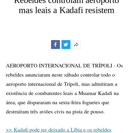
mas leais a Kadafi resistem
Facebook
Twitter
Mais
opções
de
AEROPORTO INTERNACIONAL DE TRÍPOLI - Os
compartilhamento
rebeldes anunciaram neste sábado controlar todo o
aeroporto internacional de Trípoli, mas admitiram a
existência de combatentes leais a Muamar Kadafi na
área, que dispararam na sexta-feira foguetes que
destruíram três aviões civis na pista de pouso.
>> Kadafi pode ter deixado a Líbia e os rebeldes