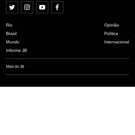
Twitter
Instagram
YouTube
Facebook
Rio
Opinião
Brasil
Política
Mundo
Internacional
Informe JB
Mais do JB
Esportes
Saúde
Ciência e Tecnologia
Caderno B
Colunistas
Economia
Empresas e Negócios