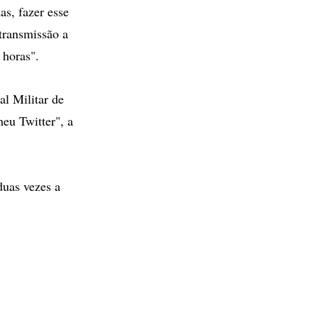
s, fazer esse
 transmissão a
 horas".
al Militar de
meu Twitter", a
duas vezes a