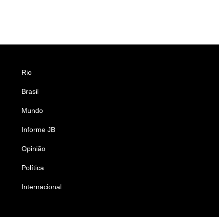
Rio
Esportes
Brasil
Saúde
Mundo
Ciência e Tecnologia
Informe JB
Caderno B
Opinião
Colunistas
Política
Economia
Internacional
Empresas e Negócios