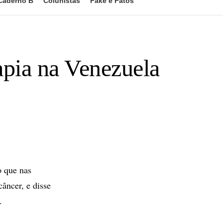
Caderno B
Colunistas
Fake e Fatos
rapia na Venezuela
 que nas
âncer, e disse
.