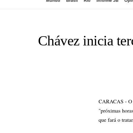
Mundo
Brasil
Rio
Informe JB
Opi
Chávez inicia ter
CARACAS - O pr
"próximas horas
que fará o trat