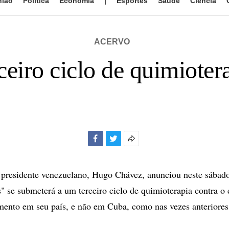
nião
Política
Economia
|
Esportes
Saúde
Ciência
ACERVO
ceiro ciclo de quimiote
Facebook
Twitter
Mais
opções
de
esidente venezuelano, Hugo Chávez, anunciou neste sábado
compartilhamento
" se submeterá a um terceiro ciclo de quimioterapia contra o c
amento em seu país, e não em Cuba, como nas vezes anteriores