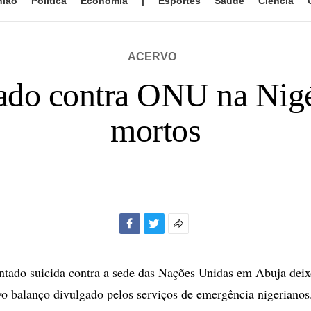
nião
Política
Economia
|
Esportes
Saúde
Ciência
ACERVO
tado contra ONU na Nigé
mortos
Facebook
Twitter
Mais
opções
de
tado suicida contra a sede das Nações Unidas em Abuja deix
compartilhamento
 balanço divulgado pelos serviços de emergência nigerianos