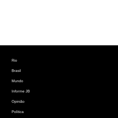
Rio
Esportes
Brasil
Saúde
Mundo
Ciência e Tecnologia
Informe JB
Caderno B
Opinião
Colunistas
Política
Economia