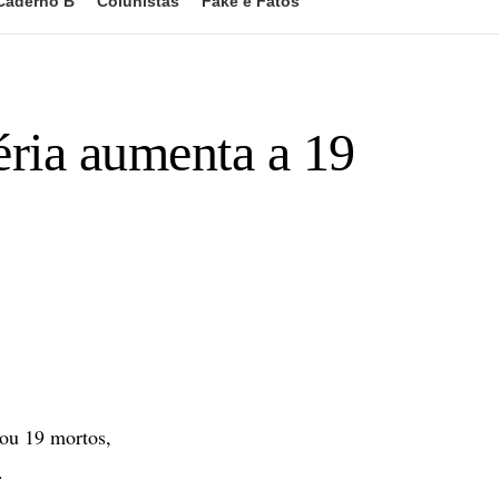
Caderno B
Colunistas
Fake e Fatos
ria aumenta a 19
ou 19 mortos,
.