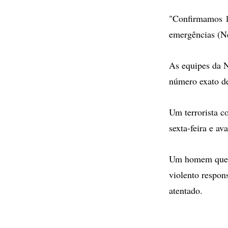
"Confirmamos 1
emergências (N
As equipes da N
número exato de
Um terrorista c
sexta-feira e av
Um homem que s
violento respons
atentado.