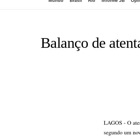
Mundo
Brasil
Rio
Informe JB
Opi
Balanço de aten
LAGOS - O aten
segundo um novo