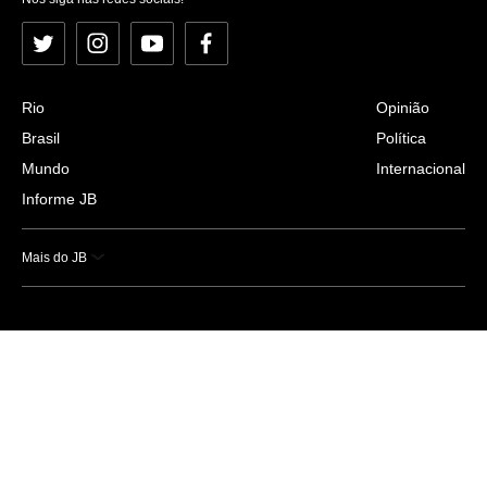
Twitter
Instagram
YouTube
Facebook
Rio
Opinião
Brasil
Política
Mundo
Internacional
Informe JB
Mais do JB
Esportes
Saúde
Ciência e Tecnologia
Caderno B
Colunistas
Economia
Empresas e Negócios