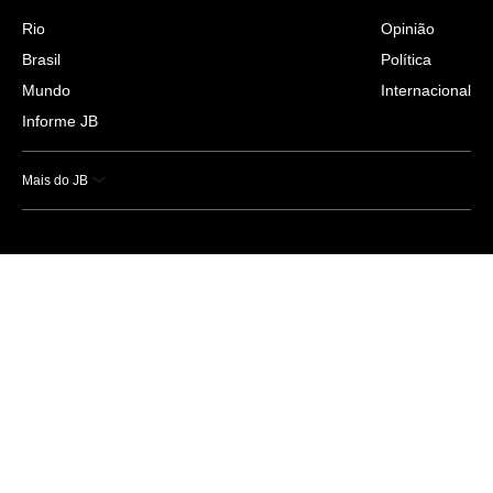
Rio
Opinião
Brasil
Política
Mundo
Internacional
Informe JB
Mais do JB
Esportes
Saúde
Ciência e Tecnologia
Caderno B
Colunistas
Economia
Empresas e Negócios