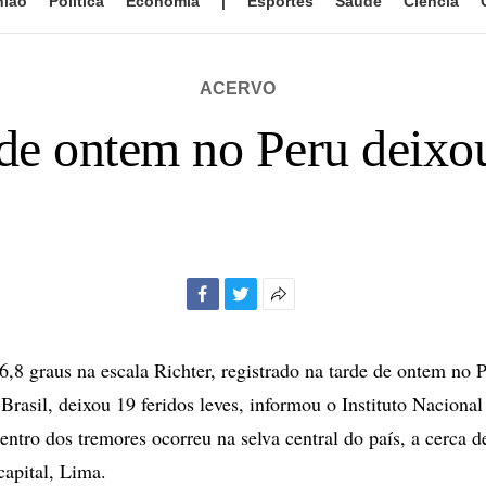
nião
Política
Economia
|
Esportes
Saúde
Ciência
ACERVO
de ontem no Peru deixou
Facebook
Twitter
Mais
opções
de
6,8 graus na escala Richter, registrado na tarde de ontem no 
compartilhamento
Brasil, deixou 19 feridos leves, informou o Instituto Nacional
entro dos tremores ocorreu na selva central do país, a cerca d
capital, Lima.