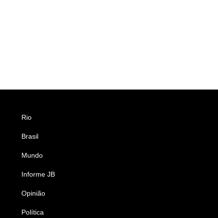
Rio
Esportes
Brasil
Saúde
Mundo
Ciência e Tecnologia
Informe JB
Caderno B
Opinião
Colunistas
Política
Economia