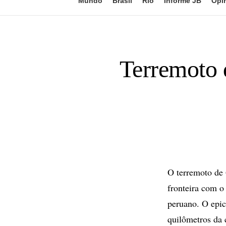
Mundo
Brasil
Rio
Informe JB
Opi
Terremoto 
O terremoto de 
fronteira com o 
peruano. O epic
quilômetros da 