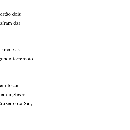
estão dois
caíram das
 Lima e as
gundo terremoto
bém foram
 em inglês é
ruzeiro do Sul,