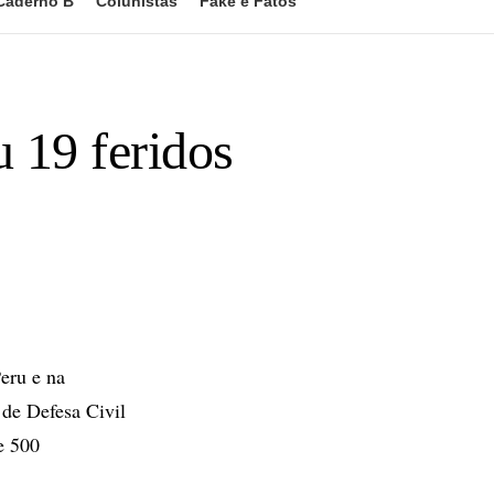
Caderno B
Colunistas
Fake e Fatos
 19 feridos
Peru e na
 de Defesa Civil
e 500