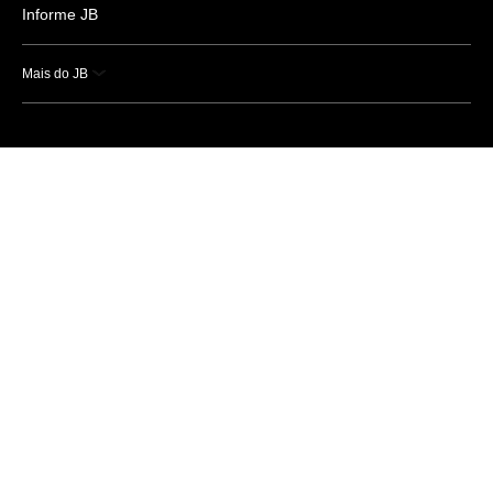
Informe JB
Mais do JB
Esportes
Saúde
Ciência e Tecnologia
Caderno B
Colunistas
Economia
Empresas e Negócios