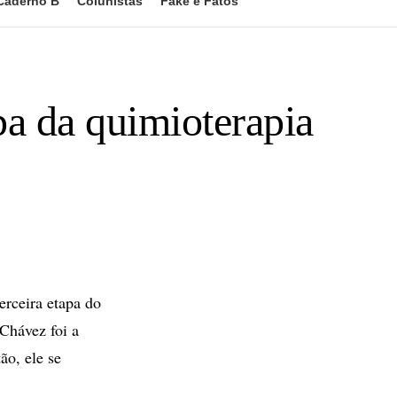
Caderno B
Colunistas
Fake e Fatos
pa da quimioterapia
rceira etapa do
 Chávez foi a
ão, ele se