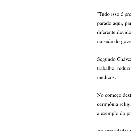
"Tudo isso é pre
parado aqui, pa
diferente devid
na sede do gove
Segundo Chávez,
trabalho, reduz
médicos.
No começo dest
cerimônia relig
a exemplo do pr
As autoridades 