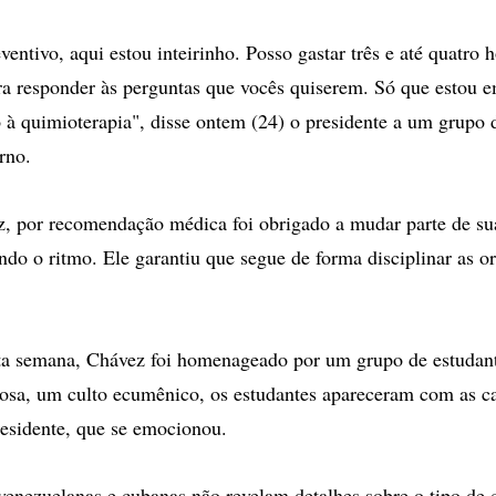
ventivo, aqui estou inteirinho. Posso gastar três e até quatro h
ra responder às perguntas que vocês quiserem. Só que estou 
o à quimioterapia", disse ontem (24) o presidente a um grupo d
rno.
 por recomendação médica foi obrigado a mudar parte de sua
indo o ritmo. Ele garantiu que segue de forma disciplinar as o
a semana, Chávez foi homenageado por um grupo de estudan
iosa, um culto ecumênico, os estudantes apareceram com as c
esidente, que se emocionou.
venezuelanas e cubanas não revelam detalhes sobre o tipo de 