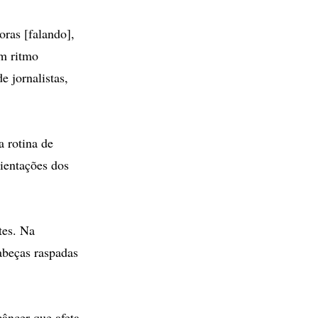
oras [falando],
em ritmo
e jornalistas,
 rotina de
rientações dos
tes. Na
abeças raspadas
câncer que afeta