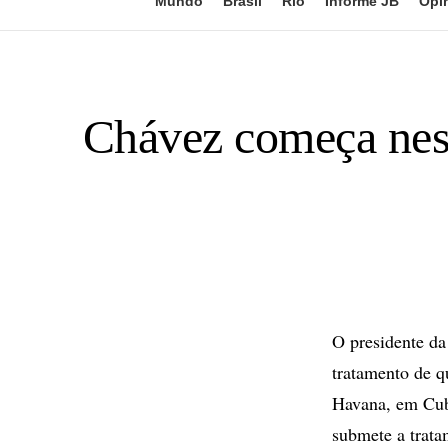
Mundo
Brasil
Rio
Informe JB
Opi
Chávez começa nest
O presidente da
tratamento de q
Havana, em Cuba
submete a trata