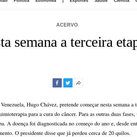
nião
Política
Economia
|
Esportes
Saúde
Ciência
ACERVO
a semana a terceira eta
Facebook
Twitter
Mais
opções
de
 Venezuela, Hugo Chávez, pretende começar nesta semana a te
compartilhamento
uimioterapia para a cura do câncer. Para as outras duas fases,
. A doença foi diagnosticada no começo do ano e, desde ent
mento. O presidente disse que já perdeu cerca de 20 quilos.