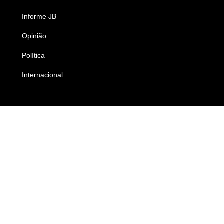
Informe JB
Caderno B
Opinião
Colunistas
Política
Economia
Internacional
Empresas e Negócios