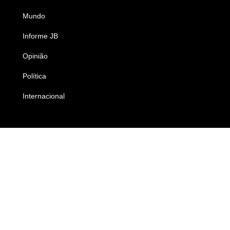
Mundo
Ciência e Tecnologia
Informe JB
Caderno B
Opinião
Colunistas
Política
Economia
Internacional
Empresas e Negócios