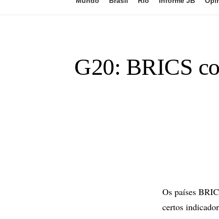
Mundo
Brasil
Rio
Informe JB
Opi
G20: BRICS cont
Os países BRICS
certos indicado