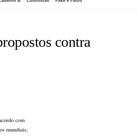
Caderno B
Colunistas
Fake e Fatos
propostos contra
 acordo com
cos mundiais,