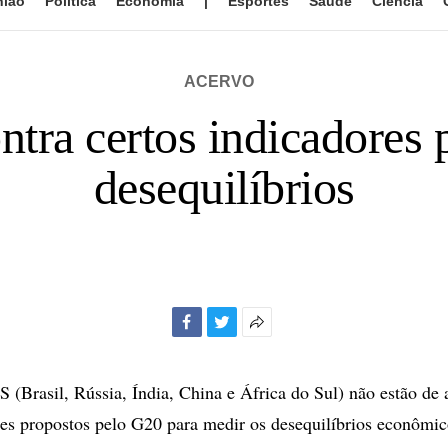
nião
Política
Economia
|
Esportes
Saúde
Ciência
ACERVO
ra certos indicadores 
desequilíbrios
Facebook
Twitter
Mais
opções
de
 (Brasil, Rússia, Índia, China e África do Sul) não estão de
compartilhamento
res propostos pelo G20 para medir os desequilíbrios econômi